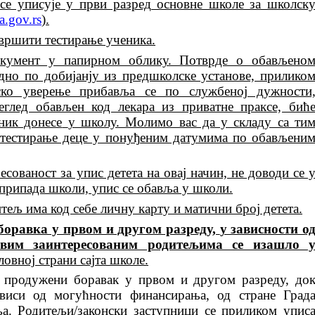
 се уписује у први разред основне школе за школск
a.gov.rs
).
звршити тестирање ученика.
окумент у папирном облику. Потврде о обављено
но по добијанју из предшколске установе, прилико
ско уверење прибавља се по службеној дужности
еглед обављен код лекара из приватне праксе, бић
ник донесе
у школу. Молимо вас да у складу са ти
а тестирање деце у понуђеним датумима по обављени
сованост за упис детета на овај начин, не доводи се 
 припада школи, упис се обавља у школи.
тељ има код себе личну карту и матични број детета.
оравка у првом и другом разреду,
у зависности о
вим заинтересованим родитељима се изашло 
овној страни сајта школе.
и продужени боравак у првом и другом разреду, до
ависи од могућности финансирања,
од стране Град
ља.
Родитељи/законски заступници се приликом упис