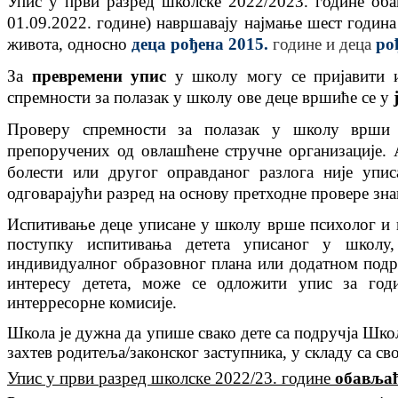
Упис у први разред школске 202
2
/202
3
. године оба
01.09.202
2
. године) навршавају најмање шест година
живота, односно
деца рођена 2015.
године и деца
ро
За
превремени упис
у школу могу се пријавити 
спремности за полазак у школу ове деце вршиће се у
Проверу спремности за полазак у школу врши 
препоручених од овлашћене стручне организације. 
болести или другог оправданог разлога није упи
одговарајући разред на основу претходне провере зна
Испитивање деце уписане у школу врше психолог и 
поступку испитивања детета уписаног у школ
индивидуалног образовног плана или додатном подр
интересу детета, може се одложити упис за го
интерресорне комисије.
Школа је дужна да упише свако дете са подручја Школ
захтев родитеља/законског заступника, у складу са с
Упис у први разред школске 2022/23. године
обављаћ