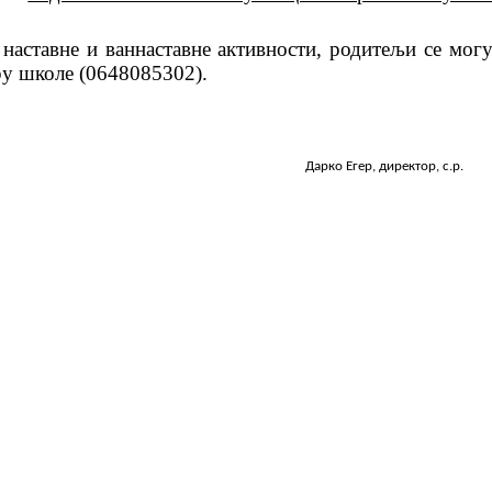
 наставне и ваннаставне активности, родитељи се мог
ру школе
(0648085302)
.
рко Егер
, директор, с.р.