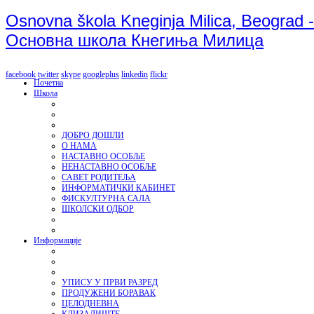
Osnovna škola Kneginja Milica, Beograd -
Основна школа Кнегиња Милица
facebook
twitter
skype
googleplus
linkedin
flickr
Почетна
Школа
ДОБРО ДОШЛИ
О НАМА
НАСТАВНО ОСОБЉЕ
НЕНАСТАВНО ОСОБЉЕ
САВЕТ РОДИТЕЉА
ИНФОРМАТИЧКИ КАБИНЕТ
ФИСКУЛТУРНА САЛА
ШКОЛСКИ ОДБОР
Информације
УПИСУ У ПРВИ РАЗРЕД
ПРОДУЖЕНИ БОРАВАК
ЦЕЛОДНЕВНА