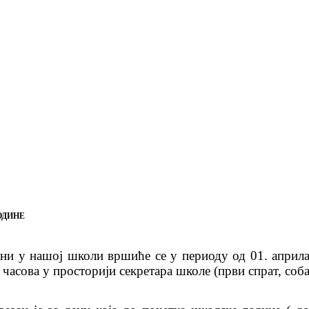
ОДИНЕ
ини у нашој школи вршиће се у периоду од 01. април
 часова у просторији секретара школе (први спрат, соб