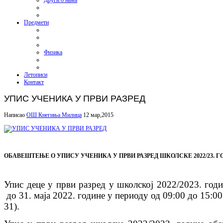
Други о нама
Предмети
Физика
Летописи
Контакт
УПИС УЧЕНИКА У ПРВИ РАЗРЕД
Написао
ОШ Кнегиња Милица
12 мар,2015
ОБАВЕШТЕЊЕ О УПИСУ УЧЕНИКА У ПРВИ РАЗРЕД ШКОЛСКЕ 2022/23. Г
Упис деце у први разред у школској 202
2
/202
3
. год
до 31. маја 202
2
. године у периоду од 09:00 до 15:00
31).