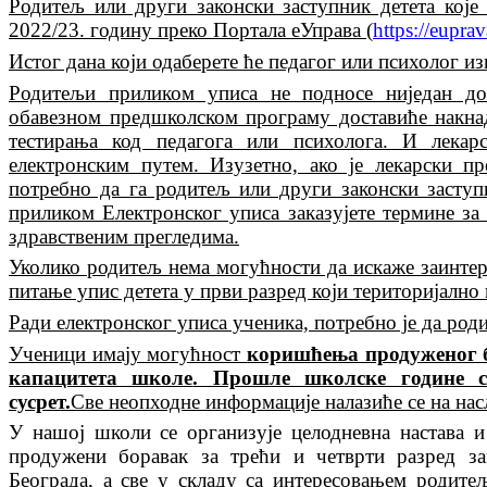
Родитељ или други законски заступник детета које
2022/23. годину преко Портала еУправа (
https://euprav
Истог дана који одаберете ће педагог или психолог и
Родитељи приликом уписа не подносе ниједан д
обавезном предшколском програму доставиће накнад
тестирања код педагога или психолога. И лекар
електронским путем. Изузетно, ако је лекарски пр
потребно да га родитељ или други законски заступ
приликом Електронског уписа заказујете термине з
здравственим прегледима.
Уколико родитељ нема могућности да искаже заинтере
питање упис детета у први разред који територијално
Ради електронског уписа ученика, потребно је да роди
Ученици имају могућност
коришћења продуженог б
капацитета школе
. Прошле школске године с
сусрет.
Све неопходне информације налазиће се на насл
У нашој школи се организује целодневна настава 
продужени боравак за трећи и четврти разред з
Београда,
а све у складу са интересовањем родите