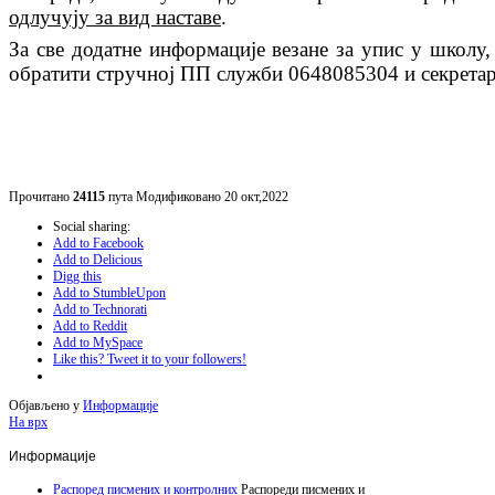
одлучују за вид наставе
.
За све додатне информације везане за упис у школу,
обратити стручној
ПП
служби
0648085304
и секрета
Да
Прочитано
24115
пута
Модификовано 20 окт,2022
Social sharing:
Add to Facebook
Add to Delicious
Digg this
Add to StumbleUpon
Add to Technorati
Add to Reddit
Add to MySpace
Like this? Tweet it to your followers!
Објављено у
Информације
На врх
Информације
Распоред писмених и контролних
Распореди писмених и