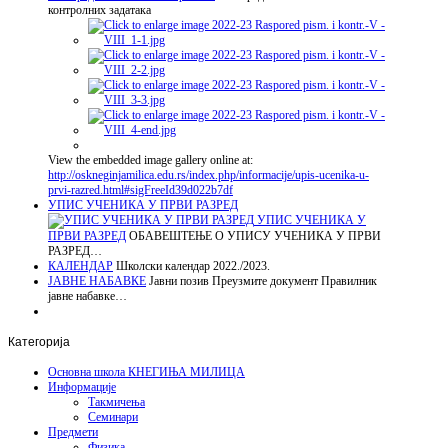
контролних задатака
View the embedded image gallery online at:
http://oskneginjamilica.edu.rs/index.php/informacije/upis-ucenika-u-
prvi-razred.html#sigFreeId39d022b7df
УПИС УЧЕНИКА У ПРВИ РАЗРЕД
УПИС УЧЕНИКА У
ПРВИ РАЗРЕД
ОБАВЕШТЕЊЕ О УПИСУ УЧЕНИКА У ПРВИ
РАЗРЕД…
КАЛЕНДАР
Школски календар 2022./2023.
ЈАВНЕ НАБАВКЕ
Јавни позив Преузмите документ Правилник
јавне набавке…
Категорија
Основна школа КНЕГИЊА МИЛИЦА
Информације
Такмичења
Семинари
Предмети
Физика