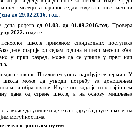
везан је за децу која до почетка школске године ( д
 и шест месеци, а највише седам година и шест месец
ђена до 29.02.2016. год.
.
и деца рођена
од 01.03. до 01.09.2016.год.
Провер
јуну 2022.
године.
психолог школе применом стандардних поступак
Ако дете старије од седам година и шест месеци збо
сано у први разред, може да се упише у први ил
ња.
педагог школе.
Приликом уписа одређује се термин
. 
у, школа може да утврди потребу за доношење
шком за образовање. Изузетно, када је то у најбоље
дину дана од стране школе, а на основу мишљењ
е, а може да упише и дете са подручја друге школе, н
војим могућностима.
е се електронским путем
.