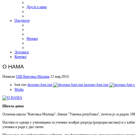
Други о нама
Предмети
Физика
Летописи
Контакт
О НАМА
Написао
ОШ Кнегиња Милица
12 мар,2014
font size
decrease font size
increase font size
Media
Школа данас
Основна школа "Кнегиња Милица", бивша "Ужичка република", почела је са радом 198
Настава се одвија у учионицама за ученике млађих разреда (разредна настава) и у каби
ученика и ради у две смене.
Школа има два информатичка кабинета, две фискултурне сале, школску кухињу, музик