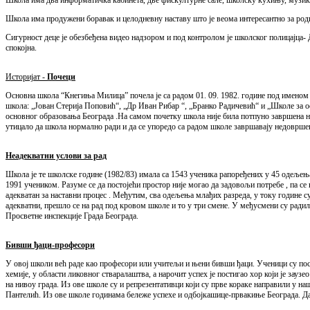
Школа има продужени боравак и целодневну наставу што је веома интересантно за роди
Сигурност деце је обезбеђена видео надзором и под контролом је школског полицајца- 
спокојна.
Историјат -
Почеци
Основна школа “Кнегиња Милица” почела је са радом 01. 09. 1982. године под именом 
школа: „Јован Стерија Поповић“, „Др Иван Рибар “, „Бранко Радичевић“ и „Школе за 
основног образовања Београда .На самом почетку школа није била потпуно завршена на
утицало да школа нормално ради и да се упоредо са радом школе завршавају недоврше
Неадекватни услови за рад
Школа је те школске године (1982/83) имала са 1543 ученика рапоређених у 45 одељења
1991 учеником. Разуме се да постојећи простор није могао да задовољи потребе , па се
адекватан за наставни процес . Међутим, сва одељења млађих разреда, у току године с
адекватни, прешло се на рад под кровом школе и то у три смене. У међусмени су радил
Просветне инспекције Града Београда.
Бивши ђаци-професори
У овој школи већ раде као професори или учитељи и њени бивши ђаци. Ученици су пости
хемије, у области ликовног стваралаштва, а нарочит успех је постигао хор који је заузе
на нивоу града. Из ове школе су и репрезентативци који су прве кораке направили у 
Пантелић. Из ове школе годинама бележе успехе и одбојкашице-првакиње Београда. Да