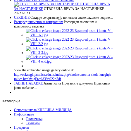
ОТВОРЕНА ВРАТА
ЗА НАСТАВНИКЕ
ОТВОРЕНА ВРАТА ЗА НАСТАВНИКЕ
2022./2023.
СЕКЦИЈЕ
Секције се организују почетком сваке школске године…
Распоред писмених и контролних
Распореди писмених и
контролних задатака
View the embedded image gallery online at:
http://oskneginjamilica.edu.rs/index.php/skola/sonovna-skola-kneginja-
milica.html#sigFreeId39d022b7df
ЈАВНЕ НАБАВКЕ
Јавни позив Преузмите документ Правилник
јавне набавке…
Категорија
Основна школа КНЕГИЊА МИЛИЦА
Информације
Такмичења
Семинари
Предмети