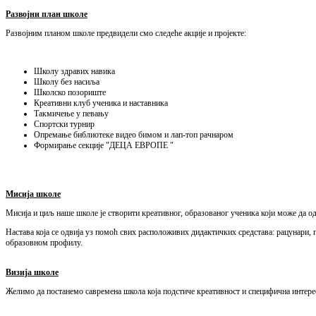
Развојни план школе
Развојним планом школе предвидели смо следеће акције и пројекте:
Школу здравих навика
Школу без насиља
Школско позориште
Креативни клуб ученика и наставника
Такмичење у певању
Спортски турнир
Опремање библиотеке видео бимом и лап-топ рачнаром
Формирање секције "ДЕЦА ЕВРОПЕ "
Мисија школе
Мисија и циљ наше школе је створити креативног, образованог ученика који може да 
Настава која се одвија уз помоћ свих расположивих дидактичких средстава: рацунари,
образовном профилу.
Визија школе
Желимо да постанемо савремена школа која подстиче креативност и специфична интерес