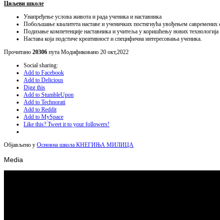
Циљеви школе
Унапређење услова живота и рада ученика и наставника
Побољшање квалитета наставе и ученичких постигнућа увођењем савремених с
Подизање компетенције наставника и учитеља у коришћењу нових технологија
Настава која подстиче креативност и специфична интересовања ученика.
Прочитано
20306
пута
Модификовано 20 окт,2022
Social sharing:
Add to Facebook
Add to Delicious
Digg this
Add to StumbleUpon
Add to Technorati
Add to Reddit
Add to MySpace
Like this? Tweet it to your followers!
Објављено у
Основна школа КНЕГИЊА МИЛИЦА
Media