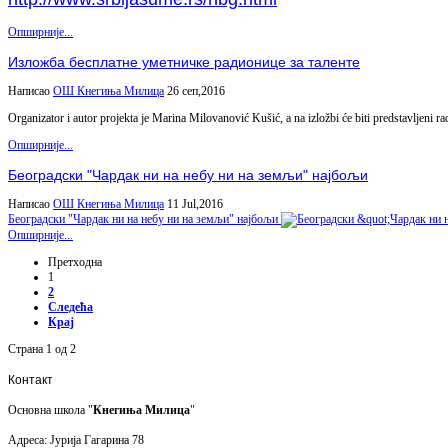
Опширније...
Изложба бесплатне уметничке радионице за таленте
Написао
ОШ Кнегиња Милица
26 сеп,2016
Organizator i autor projekta je Marina Milovanović Kušić, a na izložbi će biti predstavljeni ra
Опширније...
Београдски "Чардак ни на небу ни на земљи" најбољи
Написао
ОШ Кнегиња Милица
11 Jul,2016
Београдски "Чардак ни на небу ни на земљи" најбољи
Опширније...
Претходна
1
2
Следећа
Крај
Страна 1 од 2
Контакт
Основна школа "
Кнегиња Милица
"
Адреса: Јурија Гагарина 78