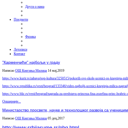
Други о нама
Предмети
Физика
Летописи
Контакт
"Карменчићи" најбољи у граду
Написао
ОШ Кнегиња Милица
14 мај,2019
https://www.kurir.rs/zabava/pop-kultura/3250515/pokorili-sve-skole-ucenici-os-kneginja-mili
https://www.republika.rs/vesti/beograd/133346/video-najbolji-ucenici-kneginja-milica-nagrad
https://www.blic.rs/vesti/beograd/nagrada-za-predstavu-princeza-fina-zozefina-princ-hrabri
Опширније...
Министарство просвете, науке и технолошког развоја са учениц
Написао
ОШ Кнегиња Милица
05 дец,2017
http://www.srbijasume.rs/nbg.html