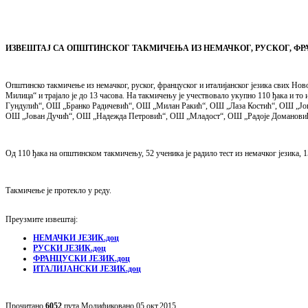
ИЗВЕШТАЈ СА ОПШТИНСКОГ ТАКМИЧЕЊА ИЗ НЕМАЧКОГ, РУСКОГ, ФР
Општинско такмичење из немачког, руског, француског и италијанског језика свих Но
Милица“ и трајало је до 13 часова. На такмичењу је учествовало укупно 110 ђака и
Гундулић“, ОШ „Бранко Радичевић“, ОШ „Милан Ракић“, ОШ „Лаза Костић“, ОШ „Јов
ОШ „Јован Дучић“, ОШ „Надежда Петровић“, ОШ „Младост“, ОШ „Радоје Доманови
Од 110 ђака на општинском такмичењу, 52 ученика је радило тест из немачког језика, 15 
Такмичење је протекло у реду.
Преузмите извештај:
НЕМАЧКИ ЈЕЗИК.доц
РУСКИ ЈЕЗИК.доц
ФРАНЦУСКИ ЈЕЗИК.доц
ИТАЛИЈАНСКИ ЈЕЗИК.доц
Прочитано
6052
пута
Модификовано 05 окт,2015