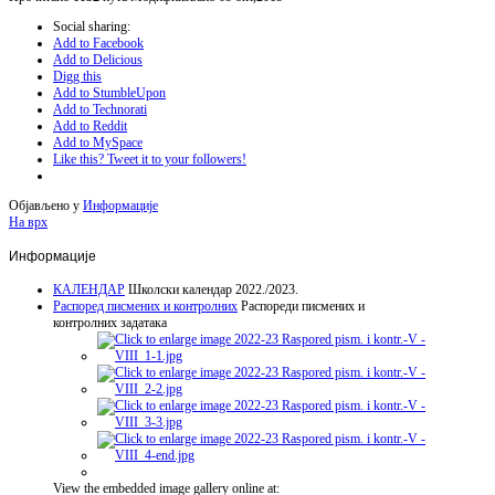
Social sharing:
Add to Facebook
Add to Delicious
Digg this
Add to StumbleUpon
Add to Technorati
Add to Reddit
Add to MySpace
Like this? Tweet it to your followers!
Објављено у
Информације
На врх
Информације
КАЛЕНДАР
Школски календар 2022./2023.
Распоред писмених и контролних
Распореди писмених и
контролних задатака
View the embedded image gallery online at: