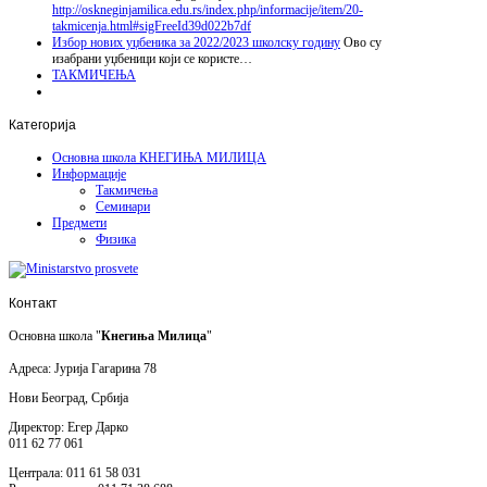
http://oskneginjamilica.edu.rs/index.php/informacije/item/20-
takmicenja.html#sigFreeId39d022b7df
Избор нових уџбеника за 2022/2023 школску годину
Ово су
изабрани уџбеници који се користе…
ТАКМИЧЕЊА
Категорија
Основна школа КНЕГИЊА МИЛИЦА
Информације
Такмичења
Семинари
Предмети
Физика
Контакт
Основна школа "
Кнегиња Милица
"
Адреса: Јурија Гагарина 78
Нови Београд, Србија
Директор: Егер Дарко
011 62 77 061
Централа: 011 61 58 031