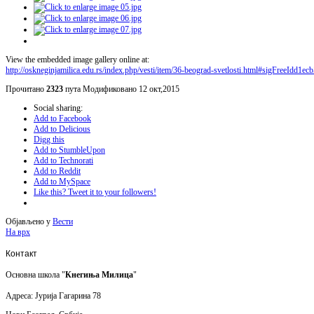
View the embedded image gallery online at:
http://oskneginjamilica.edu.rs/index.php/vesti/item/36-beograd-svetlosti.html#sigFreeIdd1ec
Прочитано
2323
пута
Модификовано 12 окт,2015
Social sharing:
Add to Facebook
Add to Delicious
Digg this
Add to StumbleUpon
Add to Technorati
Add to Reddit
Add to MySpace
Like this? Tweet it to your followers!
Објављено у
Вести
На врх
Контакт
Основна школа "
Кнегиња Милица
"
Адреса: Јурија Гагарина 78