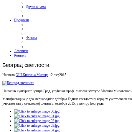
Други о нама
Предмети
Физика
Летописи
Контакт
Београд светлости
Написао
ОШ Кнегиња Милица
12 окт,2015
На позив културног центра Град, упућеног проф. ликовне културе Марини Миловановић
Манифестација је део међнародног догађаја Година светлости у којој су учествовали с
учествовали у светлосној шетњи 3. октобра 2015. у центру Београда.